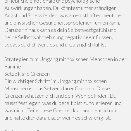
erhebliche emotionale und psychologische
Auswirkungen haben. Du könntest unter ständiger
Angst und Stress leiden, was zu ernsthaften mentalen
und physischen Gesundheitsproblemen führen kann.
Darüber hinaus kann es dein Selbstwertgefühl und
deine Selbstwahrnehmung negativ beeinflussen,
sodass du dich wertlos und unzulänglich fühlst.
Strategien zum Umgang mit toxischen Menschen in der
Familie
Setze klare Grenzen
Ein wichtiger Schritt im Umgang mit toxischen
Menschen ist das Setzen klarer Grenzen. Diese
Grenzen schützen dich und dein Wohlbefinden. Du
musst festlegen, was du bereit bist zu tolerieren und
was nicht. Teile diese Grenzen klar und deutlich mit
und halte dich daran, auch wenn es schwierig ist.